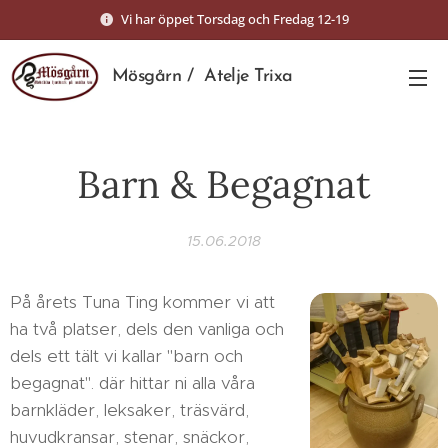
Vi har öppet Torsdag och Fredag 12-19
Mösgårn / Atelje Trixa
Barn & Begagnat
15.06.2018
På årets Tuna Ting kommer vi att
ha två platser, dels den vanliga och
dels ett tält vi kallar "barn och
begagnat". där hittar ni alla våra
barnkläder, leksaker, träsvärd,
huvudkransar, stenar, snäckor,